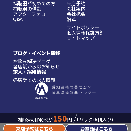
補聴器が初めての方
来店予約
補聴器の種類
会社案内
アフターフォロー
会社概要
Q&A
沿革
サイトポリシー
個人情報保護方針
サイトマップ
ブログ・イベント情報
お悩み解決ブログ
各店舗からのお知らせ
求人・採用情報
各店舗での求人情報
150
補聴器用電池が
円
1パック(6個入り)
来店予約はこちら
お電話はこちら
Copyright©
愛知県・岐阜県補聴器センター
All Rights Reserved.