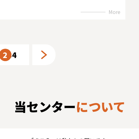
More
1
2
3
4
当センター
について