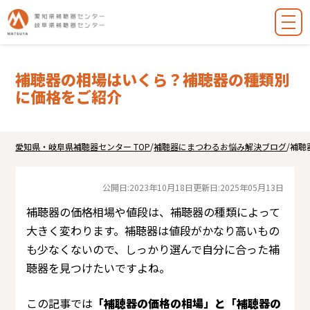
補聴器の相場はいくら？補聴器の種類別
に価格をご紹介
愛知県・岐阜県補聴器センター TOP
/
補聴器にまつわるお悩み解決ブログ
/
補聴
公開日:
2023年10月18日
更新日:
2025年05月13日
補聴器の価格相場や値段は、補聴器の種類によって
大きく変わります。補聴器は値段がかなり高いもの
も少なくないので、しっかり選んで自分に合った補
聴器を見つけたいですよね。
この記事では
「補聴器の価格の相場」と「補聴器の