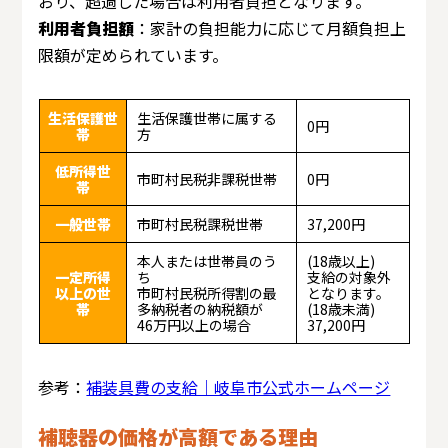
おり、超過した場合は利用者負担となります。
利用者負担額
：家計の負担能力に応じて月額負担上
限額が定められています。
生活保護世
生活保護世帯に属する
0円
帯
方
低所得世
市町村民税非課税世帯
0円
帯
一般世帯
市町村民税課税世帯
37,200円
本人または世帯員のう
(18歳以上)
一定所得
ち
支給の対象外
以上の世
市町村民税所得割の最
となります。
帯
多納税者の納税額が
(18歳未満)
46万円以上の場合
37,200円
参考：
補装具費の支給｜岐阜市公式ホームページ
補聴器の価格が高額である理由