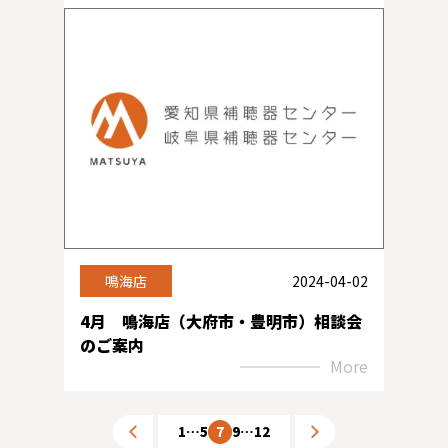
鳴海店
2024-04-02
4月 鳴海店（大府市・豊明市）相談会
のご案内
More
1
…
5
6
7
8
9
…
12