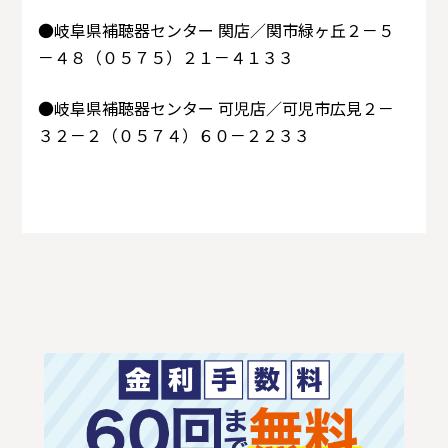
●岐阜県補聴器センター 関店／関市緑ヶ丘２－５
－４８（０５７５）２１－４１３３
●岐阜県補聴器センター 可児店／可児市広見２－
３２－２（０５７４）６０－２２３３